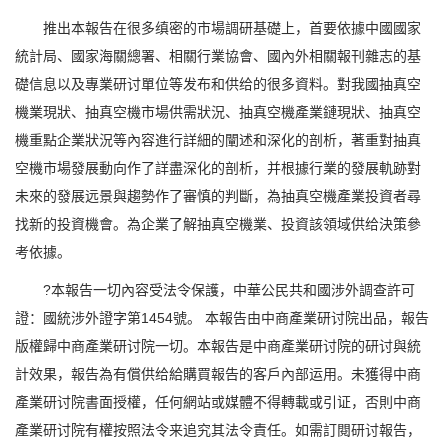
推出本報告在很多缜密的市場調研基礎上，首要依據中國國家
統計局、國家海關總署、相關行業協會、國內外相關報刊雜志的基
礎信息以及專業研讨單位等发布和供给的很多資料。對我國抽真空
機業現狀、抽真空機市場供需狀況、抽真空機產業鏈現狀、抽真空
機重點企業狀況等內容進行詳細的闡述和深化的剖析，著重對抽真
空機市場發展動向作了詳盡深化的剖析，并根據行業的發展軌跡對
未來的發展远景與趨勢作了審慎的判斷，為抽真空機產業投資者尋
找新的投資機會。為企業了解抽真空機業、投資該領域供给決策參
考依據。
?本報告一切內容受法令保護，中華公民共和國涉外調查許可
證：國統涉外證字第1454號。 本報告由中商產業研讨院出品，報告
版權歸中商產業研讨院一切。本報告是中商產業研讨院的研讨與統
計效果，報告為有償供给給購買報告的客戶內部运用。未獲得中商
產業研讨院書面授權，任何網站或媒體不得轉載或引证，否則中商
產業研讨院有權按照法令来追究其法令責任。如需訂閱研讨報告，