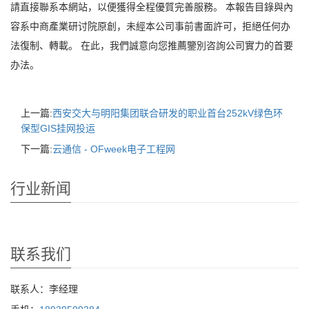
請直接聯系本網站，以便獲得全程優質完善服務。 本報告目錄與內
容系中商產業研讨院原創，未經本公司事前書面許可，拒絕任何办
法復制、轉載。 在此，我們誠意向您推薦鑒別咨詢公司實力的首要
办法。
上一篇:
西安交大与明阳集团联合研发的职业首台252kV绿色环
保型GIS挂网投运
下一篇:
云通信 - OFweek电子工程网
行业新闻
联系我们
联系人：李经理