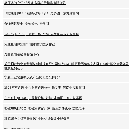
蒸压釜的介绍-泊头市东凤轮胎模具有限公司
华控康泰(01312)最新价格_行情_走势图—东方财富网
食物储运职业_食物资讯_同伴网
云中马(603130)_最新价格_行情_走势图—东方财富网
河北抓细抓实抓牢城市排水防涝作业
我国路面机械网新闻中心
关于拟对河北麒慧新材料科技有限公司年产5500吨丙烷脱氢催化剂及1000吨催化剂载体
批意见的公示
宁夏工业发展概况及产业优势是怎样的？
2026河南遴选-中心省直遴选公告-职位表_河南中公教育网
广合科技(001389)_最新价格_行情_走势图—东方财富网
电磁加热回转窑_电磁回转窑厂家_感应加热设备-喆能电子
38亿爆单！订单排到9月中国烘焙设备全球爆单