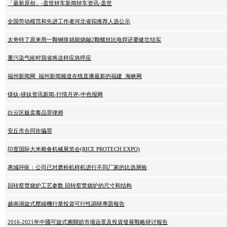
「最新原创」-盖世轿车新闻轿车资讯-盖世
全国劳动模范和先进工作者河北省拟推荐人选公示
太奇特了原来用一颗钢珠就能烧融2颗螺丝比电焊还要健壮结实
重污染气候时我省将这样应急呼应
福州新闻网_福州新闻频道在线直播最新的福建_海峡网
镁钛-镁钛资讯新闻-行情月评-中色报网
白云区贩卖毒品罪律师
安丘市合同诈骗罪
印度国际大米粮食机械展览会(RICE PROTECH EXPO)
惠城环保：公司已对磨粉机样机进行不同厂家的比选测验
回转窑焚烧炉工艺参数 回转窑焚烧炉的尺寸和结构
越南渦旋式壓縮機行業投資可行性調研專題報告
2016-2021年中國可旋式腕關節市場远景及投資發展戰略研讨報告