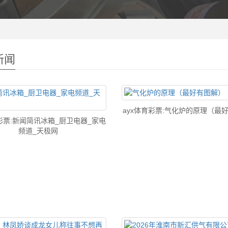
新闻
ayx体育彩票:气化炉的原理（最
育彩票:新闻简讯冰箱_厨卫电器_家电
频道_天极网