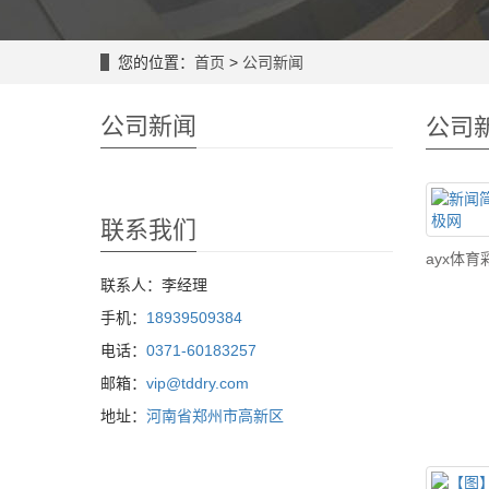
您的位置：
首页
>
公司新闻
公司新闻
公司
联系我们
ayx体
联系人：李经理
手机：
18939509384
电话：
0371-60183257
邮箱：
vip@tddry.com
地址：
河南省郑州市高新区