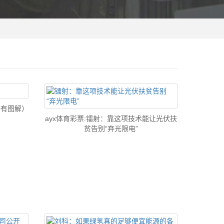
好有图解）
ayx体育彩票:镭射：靠这项技术能让光伏扶
贫告别“弃光限电”