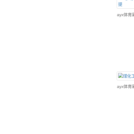
ayx体
ayx体