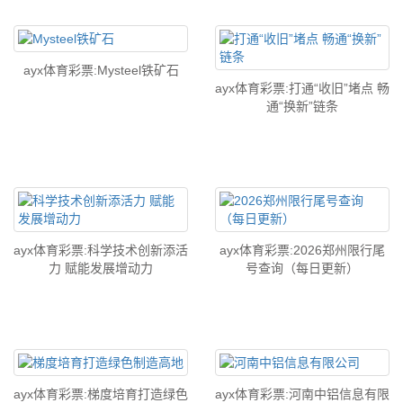
ayx体育彩票:Mysteel铁矿石
ayx体育彩票:打通“收旧”堵点 畅
通“换新”链条
ayx体育彩票:科学技术创新添活
ayx体育彩票:2026郑州限行尾
力 赋能发展增动力
号查询（每日更新）
ayx体育彩票:梯度培育打造绿色
ayx体育彩票:河南中铝信息有限