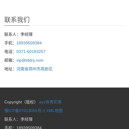
联系我们
联系人：李经理
手机：
18939509384
电话：
0371-60183257
邮箱：
vip@tddry.com
地址：
河南省郑州市高新区
Copyright（版权）
ayx体育彩票
豫ICP备07013055号-1
XML地图
联系人：李经理
手机：
18939509384