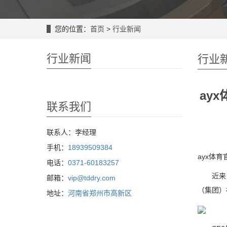
您的位置：
首页
>
行业新闻
行业新闻
行业
ay
联系我们
联系人：李经理
手机：
18939509384
ayx体育
电话：
0371-60183257
近来，由
邮箱：
vip@tddry.com
（集团）
地址：
河南省郑州市高新区