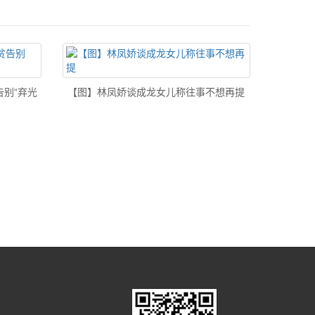
别“弃光
【图】林凤娇谈成龙女儿称往事不想再提