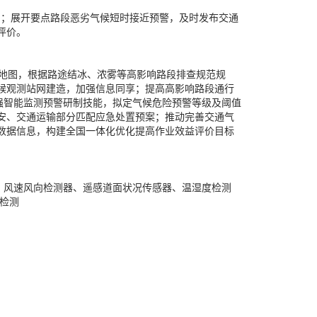
造布局；展开要点路段恶劣气候短时接近预警，及时发布交通
评价。
地图，根据路途结冰、浓雾等高影响路段排查规范规
候观测站网建造，加强信息同享；提高高影响路段通行
强智能监测预警研制技能，拟定气候危险预警等级及阈值
安、交通运输部分匹配应急处置预案；推动完善交通气
数据信息，构建全国一体化优化提高作业效益评价目标
、风速风向检测器、遥感道面状况传感器、温湿度检测
位检测