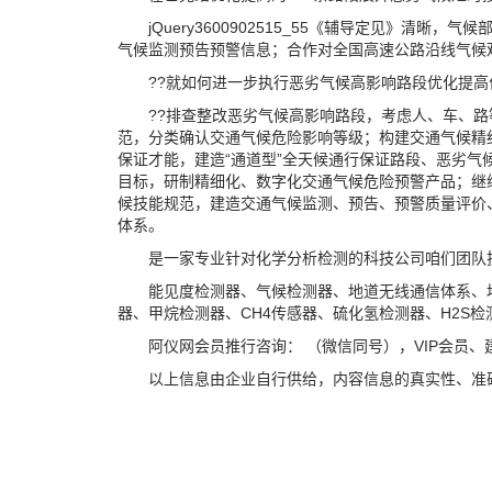
jQuery3600902515_55《辅导定见》清
气候监测预告预警信息；合作对全国高速公路沿线气候
??就如何进一步执行恶劣气候高影响路段优化提高
??排查整改恶劣气候高影响路段，考虑人、车、路等
范，分类确认交通气候危险影响等级；构建交通气候精
保证才能，建造“通道型”全天候通行保证路段、恶劣
目标，研制精细化、数字化交通气候危险预警产品；继
候技能规范，建造交通气候监测、预告、预警质量评价
体系。
是一家专业针对化学分析检测的科技公司咱们团队技能
能见度检测器、气候检测器、地道无线通信体系、地道
器、甲烷检测器、CH4传感器、硫化氢检测器、H2S
阿仪网会员推行咨询： （微信同号），VIP会员、
以上信息由企业自行供给，内容信息的真实性、准确