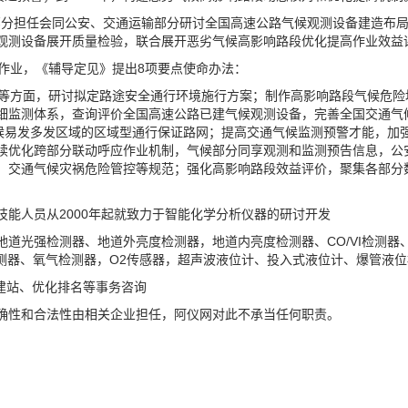
晰，气候部分担任会同公安、交通运输部分研讨全国高速公路气候观测设备建
观测设备展开质量检验，联合展开恶劣气候高影响路段优化提高作业效益
作业，《辅导定见》提出8项要点使命办法：
方面，研讨拟定路途安全通行环境施行方案；制作高影响路段气候危险
细监测体系，查询评价全国高速公路已建气候观测设备，完善全国交通气
气候易发多发区域的区域型通行保证路网；提高交通气候监测预警才能，加
续优化跨部分联动呼应作业机制，气候部分同享观测和监测预告信息，公
、交通气候灾祸危险管控等规范；强化高影响路段效益评价，聚集各部分
人员从2000年起就致力于智能化学分析仪器的研讨开发
光强检测器、地道外亮度检测器，地道内亮度检测器、CO/VI检测器
检测器、氧气检测器，O2传感器，超声波液位计、投入式液位计、爆管液
建站、优化排名等事务咨询
性和合法性由相关企业担任，阿仪网对此不承当任何职责。