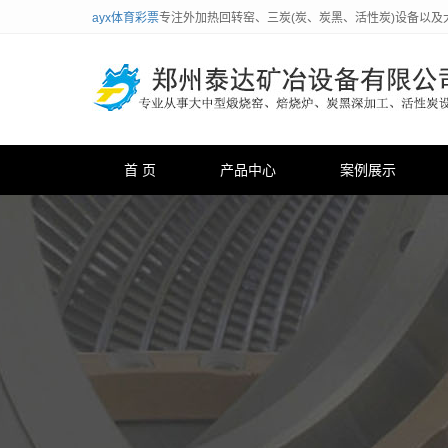
ayx体育彩票
专注外加热回转窑、三炭(炭、炭黑、活性炭)设备以及
首 页
产品中心
案例展示