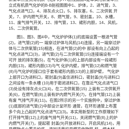
立式有机质气化炉的B-B剖视图图中1、炉体，2、进气管，3、
气化点进气口，4、排灰点火口，5、排灰塞，6、二次供氧 开
关，7、炉内燃气开关，8、燃气管，9、密封盖，10、水槽，
11、废气排气开关，12、排气管，13、裙形内胆，14、风机，
15、二次供氧管。
图1、图3、图4中，气化炉炉体(1)的底端设置一根进气管
(2)，进气管(2)的一 端穿过炉体与风机(14)连接，另一端穿过炉
体与二次供氧管(15)相连，在进气管(2)的中 部设有向上凸起的
气化点进气口(3)，进气管(2)与二次供氧管(15)连接端设有一个
可开 放的排灰塞(5)，在气化炉体(1)的上部内部设有一段裙形
内胆(13)，裙形内胆(13)与气 化炉内壁，排气管(12)和燃气管
(8)与气化炉的接口位于套有裙形内胆(13)的上部炉壁， 气化炉
上部开口为进料口，密封盖(9)盖住进料口，密封盖(9)与进料口
之间设有一条水槽 (10)用于密闭进料口，在靠近气化点进气口
(3)处设有排灰点火口(4)，在二次供氧管(15) 上装有二次供氧开
关(6)，在燃气管(8)上装有炉内燃气开关(7)，在排气管(12)上装
有废 气排气开关(11)。在图2所示的另一个实施例中，穿过炉体
(1)底部的进气管(2)中部设计呈环形 通管，在环形通管上布置
多个向上凸起的气化点进气口(3)。本实用新型的工作原理如下
打开排气管(12)上的废气排气开关(11)，关闭燃气管(8)上的炉
内燃气开关(7)，提起密 封盖(9)开放进料口，开启风机(14)，用
易燃物点火置于炉底，添加适量的易燃农作物秸 杆、细木材