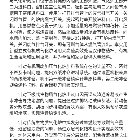
与气化炉的接口位于套有裙形内胆的上部炉壁，气化炉上部开
口为进料口，密封盖盖住进料口，密封盖与进料口之间设有水
槽用于密闭进料口。使用时打开排气管上的废气排气开关，关
闭燃气管上的炉内燃气开关，提起密封盖开放进料口，开启风
机，用易燃物点火置于炉底，添加适量的易燃农作物秸杆、细
木材等，使之燃烧冒烟，然后添加适量的混合有机质废料，向
水槽内加水，盖上密封盖，等待1-8分钟后，打开炉内燃气开
关，关闭废气排气开关，即有可燃气体从燃气管流出。本实用
新型立式有机质气化炉可用来高速高效处理农作物秸杆、有机
生活垃圾和医用垃圾，并为单位和家庭提供大量燃料。
针对有机固废加压气化炉加料系统存在的计量不准、密封
不严及卡料问题，提出双缓冲仓进料系统。通过设置容积差异
的两级缓冲仓，利用第一缓冲仓精确计量原料量，第二缓冲仓
避免满料卡料，配合碳钢刀闸阀实现低...
针对下吸式生物质气化炉出灰口因高温灰渣遇冷凝液产生
水冲击导致堵塞的问题，提出通过炉排转动破碎灰渣、转动装
置分散灰渣、刮板同步排渣的解决方案，有很大效果预防灰渣
堆积堵塞，实现连续稳定出渣。 ...
针对传统生物质气化炉中挥发分过早燃烧导致燃气产量
低、残留碳浪费的问题，通过双层气化结构设计实现高效转
化。炉体采用内、外受热气化层分层处理，配合折流板延长生