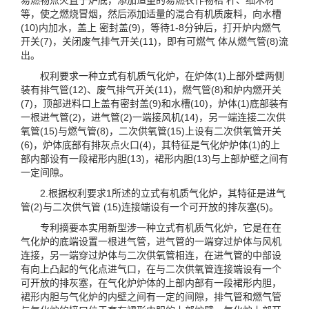
等，使之燃烧冒烟，然后添加适量的混合有机质废料，向水槽
(10)内加水，盖上 密封盖(9)，等待1-8分钟后，打开炉内燃气
开关(7)，关闭废气排气开关(11)，即有可燃气 体从燃气管(8)流
出。
权利要求一种立式有机质气化炉，在炉体(1)上部外壁两侧
装有排气管(12)、废气排气开关(11)，燃气管(8)和炉内燃开关
(7)，顶部进料口上盖有密封盖(9)和水槽(10)，炉体(1)底部装有
一根进气管(2)，进气管(2)一端接风机(14)，另一端连接二次供
氧管(15)与燃气管(8)，二次供氧管(15)上设有二次供氧管开关
(6)，炉体底部有排灰点火口(4)，其特征是气化炉炉体(1)的上
部内部设有一段裙形内胆(13)，裙形内胆(13)与上部炉壁之间有
一定间隙。
2.根据权利要求1所述的立式有机质气化炉，其特征是进气
管(2)与二次供气管 (15)连接端设有一个可开放的排灰塞(5)。
专利摘要本实用新型涉一种立式有机质气化炉，它是在在
气化炉的底端设置一根进气管，进气管的一端穿过炉体与风机
连接，另一端穿过炉体与二次供氧管相连，在进气管的中部设
有向上凸起的气化点进气口，在与二次供氧管连接端设有一个
可开放的排灰塞，在气化炉炉体的上部内部有一段裙形内胆，
裙形内胆与气化炉的内壁之间有一定的间隙，排气管和燃气管