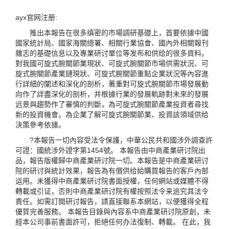
ayx官网注册:
推出本報告在很多缜密的市場調研基礎上，首要依據中國
國家統計局、國家海關總署、相關行業協會、國內外相關報刊
雜志的基礎信息以及專業研讨單位等发布和供给的很多資料。
對我國可旋式腕關節業現狀、可旋式腕關節市場供需狀況、可
旋式腕關節產業鏈現狀、可旋式腕關節重點企業狀況等內容進
行詳細的闡述和深化的剖析，著重對可旋式腕關節市場發展動
向作了詳盡深化的剖析，并根據行業的發展軌跡對未來的發展
远景與趨勢作了審慎的判斷，為可旋式腕關節產業投資者尋找
新的投資機會。為企業了解可旋式腕關節業、投資該領域供给
決策參考依據。
?本報告一切內容受法令保護，中華公民共和國涉外調查許
可證：國統涉外證字第1454號。 本報告由中商產業研讨院出
品，報告版權歸中商產業研讨院一切。本報告是中商產業研讨
院的研讨與統計效果，報告為有償供给給購買報告的客戶內部
运用。未獲得中商產業研讨院書面授權，任何網站或媒體不得
轉載或引证，否則中商產業研讨院有權按照法令来追究其法令
責任。如需訂閱研讨報告，請直接聯系本網站，以便獲得全程
優質完善服務。 本報告目錄與內容系中商產業研讨院原創，未
經本公司事前書面許可，拒絕任何办法復制、轉載。 在此，我