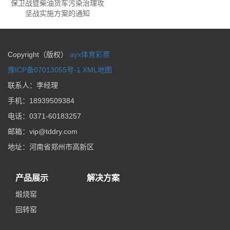
保卫战暨柴油货车污染治理攻
坚战实施方案的通知
Copyright（版权）
ayx体育彩票
豫ICP备07013055号-1
XML地图
联系人：李经理
手机：
18939509384
电话：
0371-60183257
邮箱：
vip@tddry.com
地址：
河南省郑州市高新区
产品展示
解决方案
煅烧窑
回转窑