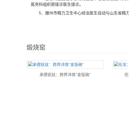
医务科组织原接诊医生接诊。
5．滕州市精力卫生中心经治医生自动与山东省精力
煅烧窑
承德钒钛：跨界淬炼“金饭碗”
任