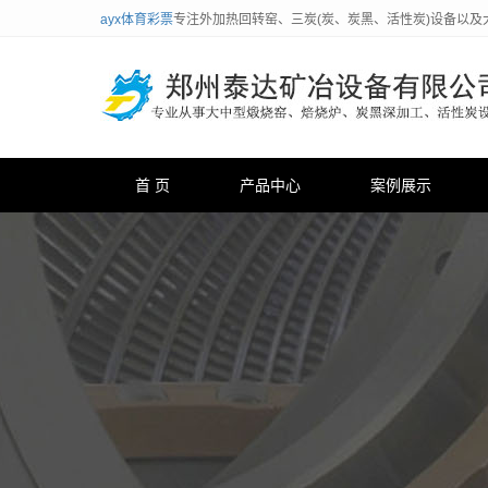
ayx体育彩票
专注外加热回转窑、三炭(炭、炭黑、活性炭)设备以及
首 页
产品中心
案例展示