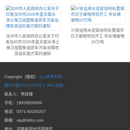
兴安运用水泥窑协同处置城市
汝州市人民政府办公室关于印
日子废物项目开工 年处理废物
发汝州市2026年蓝天碧水净土
10万吨
保卫战暨柴油货车污染治理攻
坚战实施方案的通知
Copyright（版权）
ayx体育彩票
豫ICP备07013055号-1
XML地图
联系人：李经理
手机：
18939509384
电话：
0371-60183257
邮箱：
vip@tddry.com
地址：
河南省郑州市高新区