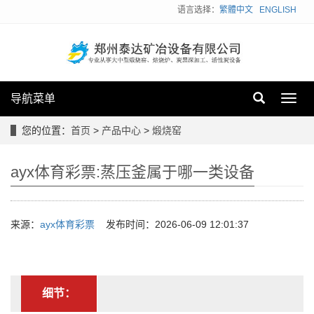
语言选择：
繁體中文
ENGLISH
导航菜单
Toggl
navig
您的位置：
首页
>
产品中心
>
煅烧窑
ayx体育彩票:蒸压釜属于哪一类设备
来源：
ayx体育彩票
发布时间：2026-06-09 12:01:37
细节：