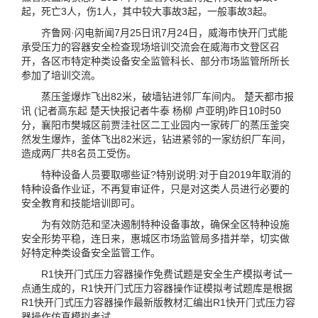
起，死亡3人，伤1人，其中较大事故3起，一般事故3起。
齐鲁网·闪电新闻7月25日讯7月24日，威海市快开门式能
承受压力的容器安全检查现场培训交流会在威海市文登区召
开，各区市特定种类设备安全监管科长、部分市场监管所所长
参加了培训交流。
蒸压釜爆炸飞出82米，破墙钻进邻厂车间内。 楚天都市报
讯 (记者高东起 楚天快报记者牛泰 杨柳 卢亚明)昨日10时50
分，襄阳市樊城区前贾洼社区二工业园内一家砖厂的蒸压釜突
然发生爆炸，釜体飞出82米远，钻进紧邻的一家纺织厂车间，
造成两厂共8名员工受伤。
特种设备人员要取哪些证?特别说明:对于自2019年取消的
特种设备作业证，不再复审证件，只是对这类人员进行必要的
安全教育和技能培训即可。
为有效防范和坚决遏制特种设备事故，确保全区特种设施
安全形势平稳，连日来，惠城区市场监管局多措并举，切实做
好特定种类设备安全监管工作。
R1快开门式压力容器操作免费试题是安全生产模拟考试一
点通生成的，R1快开门式压力容器操作证模拟考试题库是根据
R1快开门式压力容器操作最新版教材汇编出R1快开门式压力容
器操作仿真模拟考试。