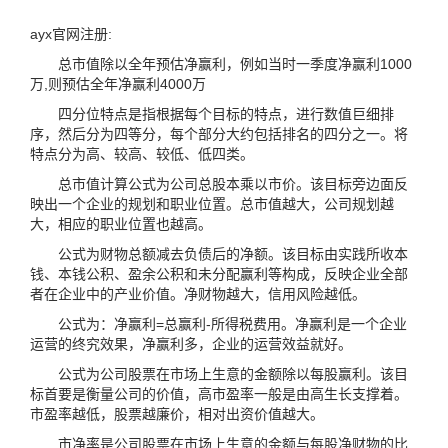
ayx官网注册:
总市值除以全年预估净赢利，例如当时一季度净赢利1000
万,则预估全年净赢利4000万
四分位特点是指根据每个目标的特点，进行数值巨细排
序，然后分为四等分，每个部分大约包括排名的四分之一。将
特点分为高、较高、较低、低四类。
总市值计算公式为公司总股本乘以市价。该目标旁边面反
映出一个企业的规划和职业位置。总市值越大，公司规划越
大，相应的职业位置也越高。
公式为财物总额减去负债后的净额。该目标由实践所收本
钱、本钱公积、盈余公积和未分配赢利等构成，反映企业全部
者在企业中的产业价值。净财物越大，信用风险越低。
公式为：净赢利=总赢利-所得税费用。净赢利是一个企业
运营的终究效果，净赢利多，企业的运营效益就好。
公式为公司股票在市场上生意的金额除以每股赢利。该目
标首要是衡量公司的价值，高市盈率一般是由高生长支撑着。
市盈率越低，股票越廉价，相对出资价值越大。
市净率是公司股票在市场上生意的金额与每股净财物的比